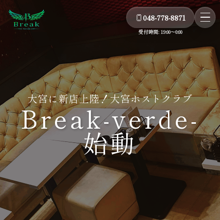
048-778-8871
受付時間: 19:00～0:00
大宮に新店上陸！大宮ホストクラブ
Break-verde-
始動