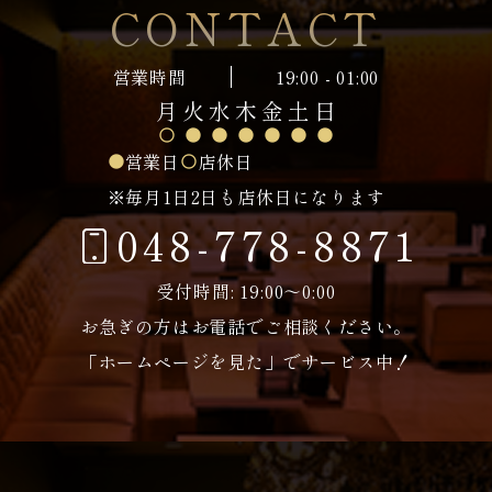
CONTACT
営業時間
19:00 - 01:00
月
火
水
木
金
土
日
営業日
店休日
※毎月1日2日も店休日になります
048-778-8871
受付時間: 19:00～0:00
お急ぎの方はお電話でご相談ください。
「ホームページを見た」でサービス中！