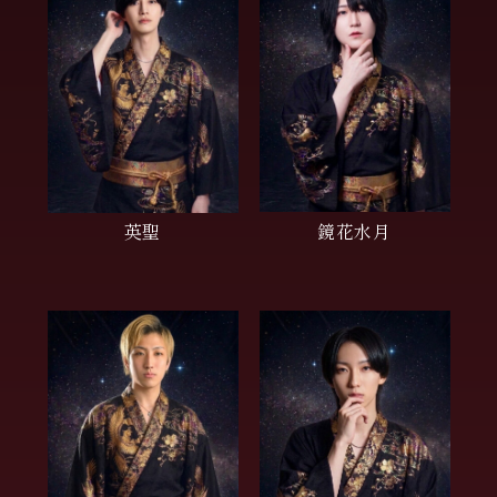
英聖
鏡花水月