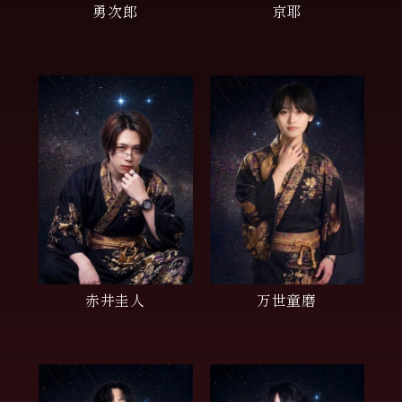
勇次郎
京耶
赤井圭人
万世童磨