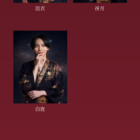
羽衣
冴月
白夜