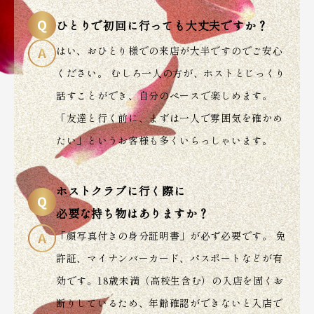
ひとりで初回に行っても大丈夫ですか？
はい、おひとり様での来店が大半ですのでご安心
ください。 むしろ一人の方が、ホストとじっくり
話すことができ、自分のペースで楽しめます。
「友達と行く前に、まずは一人で雰囲気を確かめ
たい」というお客様も多くいらっしゃいます。
ホストクラブに行く際に
必要な持ち物はありますか？
「顔写真付きの身分証明書」が必ず必要です。 免
許証、マイナンバーカード、パスポートなどが有
効です。18歳未満（高校生含む）の入店を固くお
断りしているため、年齢確認ができないと入店で