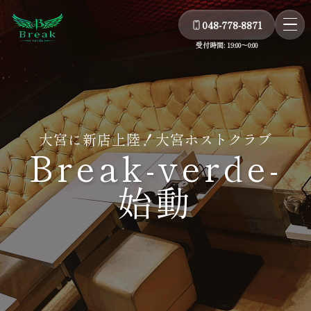
048-778-8871
受付時間: 19:00～0:00
大宮に新店上陸！大宮ホストクラブ
Break-verde-
始動