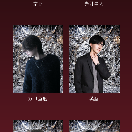
京耶
赤井圭人
万世童磨
英聖