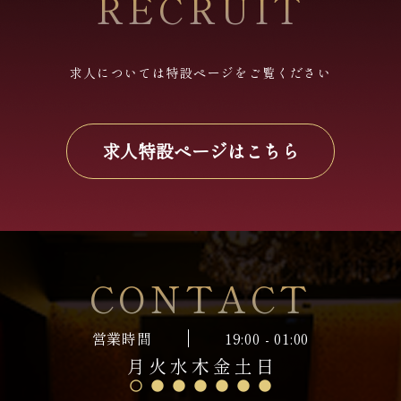
RECRUIT
求人については特設ページをご覧ください
求人特設ページはこちら
CONTACT
営業時間
19:00 - 01:00
月
火
水
木
金
土
日